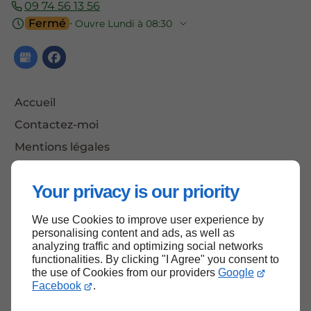
09 74 56 13 56
Fermé
⋅ Ouvre Lundi à 08:30
Accueil
Contactez-moi
Mentions légales
Plan du site
Your privacy is our priority
We use Cookies to improve user experience by
Haut de page
personalising content and ads, as well as
analyzing traffic and optimizing social networks
functionalities. By clicking "I Agree" you consent to
the use of Cookies from our providers
Google
Facebook
.