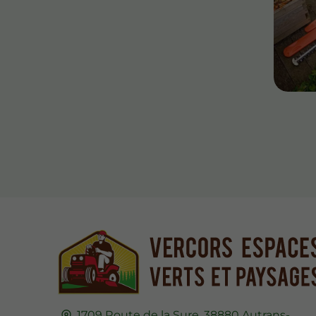
1709 Route de la Sure,
38880
Autrans-