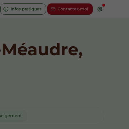
Infos pratiques
Contactez-moi
s-Méaudre,
neigement